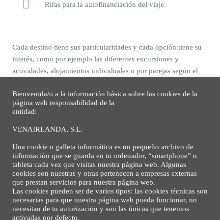
Rifas para la autofinanciación del viaje
Cada destino tiene sus particularidades y cada opción tiene su
interés, como por ejemplo las diferentes excursiones y
actividades, alojamientos individuales o por parejas según el
destino y disponibilidad…
Bienvenida/o a la información básica sobre las cookies de la
página web responsabilidad de la
Igualmente, los programas se pueden
diseñar
en función de las
entidad:
necesidades de los alumnos
, y el ideal de cada centro sobre
cómo desarrollar la experiencia bilingüe.
VENAIRLANDA, S.L.
Una cookie o galleta informática es un pequeño archivo de
información que se guarda en tu ordenador, “smartphone” o
Por ello,
os animamos a llamarnos
.
Estaremos encantadas de
tableta cada vez que visitas nuestra página web. Algunas
aclarar cualquier duda y asesoraros en la elección del
cookies son nuestras y otras pertenecen a empresas externas
que prestan servicios para nuestra página web.
destino que mejor se adapte a vuestras necesidades y
Las cookies pueden ser de varios tipos: las cookies técnicas son
expectativas.
necesarias para que nuestra página web pueda funcionar, no
necesitan de tu autorización y son las únicas que tenemos
activadas por defecto.