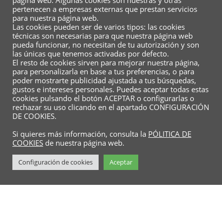
página web. Algunas cookies son nuestras y otras
pertenecen a empresas externas que prestan servicios
para nuestra página web.
Las cookies pueden ser de varios tipos: las cookies
técnicas son necesarias para que nuestra página web
pueda funcionar, no necesitan de tu autorización y son
las únicas que tenemos activadas por defecto.
El resto de cookies sirven para mejorar nuestra página,
para personalizarla en base a tus preferencias, o para
poder mostrarte publicidad ajustada a tus búsquedas,
gustos e intereses personales. Puedes aceptar todas estas
cookies pulsando el botón ACEPTAR o configurarlas o
rechazar su uso clicando en el apartado CONFIGURACIÓN
DE COOKIES.
Conócenos
Contacto
Instagram
Dossieres
Si quieres más información, consulta la
PÓLITICA DE
Academias colaboradoras
Reserva
COOKIES
de nuestra página web.
Sus datos seguros
Política de protección de datos
Configuración de cookies
Aceptar
Política de cookies
Copyright ©2026 Ven a Irlanda . Todos los derechos
reservados.
Desarrollado por
WordPress
&
Diseñado por
Bizberg Themes